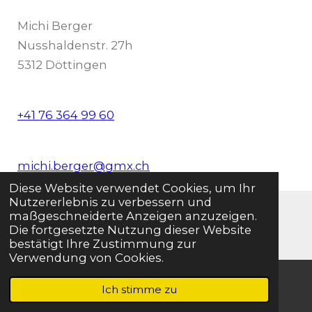
Michi Berger
Nusshaldenstr. 27h
5312 Döttingen
+41 76 364 99 60
michi.berger@gmx.ch
Diese Website verwendet Cookies, um Ihr
Nutzererlebnis zu verbessern und
Impressum
|
Datenschutz
maßgeschneiderte Anzeigen anzuzeigen.
© 2023 - 2025 Fahrschule Michi Berger
Die fortgesetzte Nutzung dieser Website
Mit Unterstützung von
Webador
bestätigt Ihre Zustimmung zur
Verwendung von Cookies.
Ich stimme zu
E-Mail
Telefon
WhatsApp